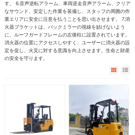
す。 6.音声逆転アラーム、車両逆走音声アラーム、クリア
なサウンド、安定した作業を装備し、スタッフの周囲の作
業エリアに安全に注意を払うことを思い出させます。 7.消
火器ブラケットは、バックミラーの視線を妨げないよう
に、ルーフガードフレームの左後柱に設置されています。
消火器の位置にアクセスしやすく、ユーザーに消火器の設
定を促し、火災に対する意識を向上させます。生命と財産
の安全を守ります。
Grid Vi
Li