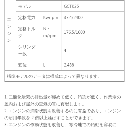
モデル
GCTK25
定格電力
Kwrrpm
37.4/2400
エ
ン
定格トル
N・
176.5/1600
ジ
ク
m/rpm
ン
シリンダ
4
ー数
変位
L
2.488
標準モデルのデータは構成によって異なります。
1. 二酸化炭素の排出量が極めて低く、汚染が低く、作業場の
屋内および屋外の空気の質に貢献します。
2. エンジンの潤滑状態を改善するのに有益であり、エンジン
の耐用年数を 2 倍以上延ばすことができます。
3. エンジンの作動状態を改善し、寒冷地での始動を容易に