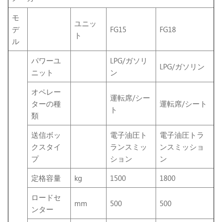
モ
ユニッ
デ
FG15
FG18
ト
ル
パワーユ
LPG/ガソリ
LPG/ガソリン
ニット
ン
オペレー
運転席/シー
ターの種
運転席/シート
ト
類
送信ボッ
電子油圧ト
電子油圧トラ
クスタイ
ランスミッ
ンスミッショ
プ
ション
ン
定格容量
kg
1500
1800
ロードセ
mm
500
500
ンター