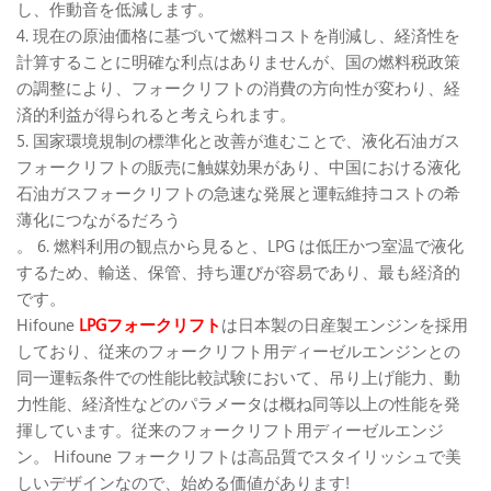
し、作動音を低減します。
4. 現在の原油価格に基づいて燃料コストを削減し、経済性を
計算することに明確な利点はありませんが、国の燃料税政策
の調整により、フォークリフトの消費の方向性が変わり、経
済的利益が得られると考えられます。
5. 国家環境規制の標準化と改善が進むことで、液化石油ガス
フォークリフトの販売に触媒効果があり、中国における液化
石油ガスフォークリフトの急速な発展と運転維持コストの希
薄化につながるだろう
。 6. 燃料利用の観点から見ると、LPG は低圧かつ室温で液化
するため、輸送、保管、持ち運びが容易であり、最も経済的
です。
Hifoune
LPGフォークリフト
は日本製の日産製エンジンを採用
しており、従来のフォークリフト用ディーゼルエンジンとの
同一運転条件での性能比較試験において、吊り上げ能力、動
力性能、経済性などのパラメータは概ね同等以上の性能を発
揮しています。従来のフォークリフト用ディーゼルエンジ
ン。 Hifoune フォークリフトは高品質でスタイリッシュで美
しいデザインなので、始める価値があります!