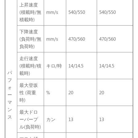
上昇速度
(積載時/無
mm/s
540/550
540/550
積載時)
下降速度
(負荷時/無
mm/s
470/560
470/560
負荷時)
走行速度
(積載時/積
キロ/時
14/14.5
14/14.5
パ
載時)
フ
最大登坂
ォ
性 (荷重
%
20
20
ー
時)
マ
ン
最大ドロ
ス
ーバープ
カン
13
13
ル(負荷時)