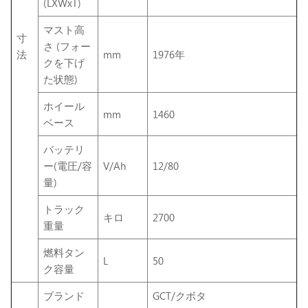
(LXWxT)
マスト高
寸
さ (フォー
法
mm
1976年
クを下げ
た状態)
ホイール
mm
1460
ベース
バッテリ
ー(電圧/容
V/Ah
12/80
量)
トラック
キロ
2700
重量
燃料タン
L
50
ク容量
ブランド
GCT/クボタ