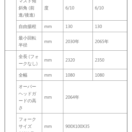
マスト傾
斜角 (前
度
6/10
6/10
進/後進)
自由揚程
mm
130
130
最小回転
mm
2030年
2065年
半径
全長 (フォ
mm
2320
2350
ークなし)
全幅
mm
1080
1080
オーバー
ヘッドガ
mm
2064年
ードの高
さ
フォーク
サイズ
mm
900X100X35