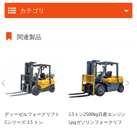
カテゴリ
関連製品
ディーゼルフォークリフト
2.5トン2500kg日産エンジン
デ
Cシリーズ 3.5 トン
Lpgガソリンフォークリフ
シ
ト、3ステージマスト付き