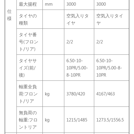
最大揚程
mm
3000
3000
仕
タイヤの
空気入りタ
空気入りタイ
様
種類
イヤ
ヤ
タイヤ番
号(フロン
2/2
2/2
ト/リア
)
タイヤサ
6.50-10-
6.50-10-
イズ(前/
10PR/5.00-
10PR/5.00-8-
後)
8-10PR
10PR
軸重全負
荷:フロン
kg
3780/420
4167/463
ト/リア
無負荷の
軸重:フロ
kg
1215/1485
1273.5/1556.5
ントリア