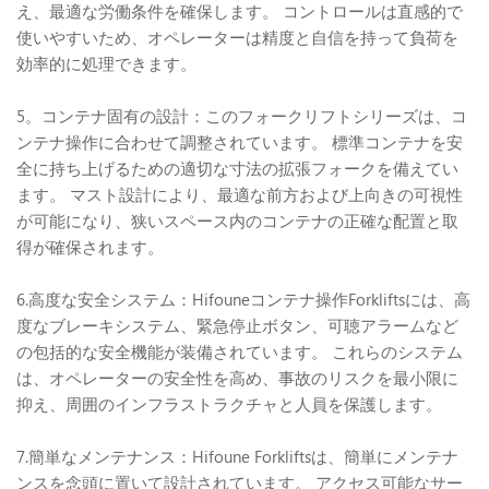
え、最適な労働条件を確保します。 コントロールは直感的で
使いやすいため、オペレーターは精度と自信を持って負荷を
効率的に処理できます。
5。コンテナ固有の設計：このフォークリフトシリーズは、コ
ンテナ操作に合わせて調整されています。 標準コンテナを安
全に持ち上げるための適切な寸法の拡張フォークを備えてい
ます。 マスト設計により、最適な前方および上向きの可視性
が可能になり、狭いスペース内のコンテナの正確な配置と取
得が確保されます。
6.高度な安全システム：Hifouneコンテナ操作Forkliftsには、高
度なブレーキシステム、緊急停止ボタン、可聴アラームなど
の包括的な安全機能が装備されています。 これらのシステム
は、オペレーターの安全性を高め、事故のリスクを最小限に
抑え、周囲のインフラストラクチャと人員を保護します。
7.簡単なメンテナンス：Hifoune Forkliftsは、簡単にメンテナ
ンスを念頭に置いて設計されています。 アクセス可能なサー