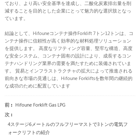
ており、より高い安全基準を達成し、二酸化炭素排出量を削
減することを目的とした企業にとって魅力的な選択肢となっ
ています。
結論として、Hifouneコンテナ操作Forklift 7トン12トンは、コ
ンテナ操作に信頼性が高く効率的な材料処理ソリューション
を提供します。 高度なリフティング容量、堅牢な構造、高度
な安全システム、コンテナ固有の設計により、成長するコン
テナハンドリング業界の需要を満たすために装備されていま
す。 貿易とインフラストラクチャの拡大によって推進される
前向きな市場の見通しは、Hifoune Forkliftsを数年間の継続的
な成功のために配置しています
前 :
Hifoune Forklift Gas LPG
次 :
4ステージ6メートルのフルフリーマストで3トンの電気フ
ォークリフトの紹介