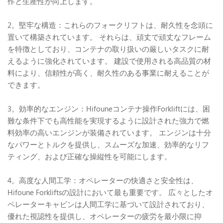
作と生産性が向上します。
2。堅牢な構造：これらのフォークリフトは、耐久性を念頭に
置いて構築されています。 それらは、頑丈で頑丈なフレーム
を特徴としており、コンテナの取り扱いの厳しいタスクに耐
えるように強化されています。 建設で使用される高品質の材
料により、信頼性が高く、耐久性のある事業に耐えることが
できます。
3。効率的なエンジン：Hifouneコンテナ操作Forkliftには、困
難な条件下でも高性能を実現するように設計された強力で燃
料効率の高いエンジンが装備されています。 エンジンは十分
なパワーとトルクを提供し、スムーズな加速、効率的なリフ
ティング、および正確な操縦性を可能にします。
4。高度な人間工学：オペレーターの快適さと安全性は、
Hifoune Forkliftsの設計において最も重要です。 広々としたオ
ペレーターキャビンは人間工学に基づいて設計されており、
優れた視認性を提供し、オペレーターの疲労を最小限に抑