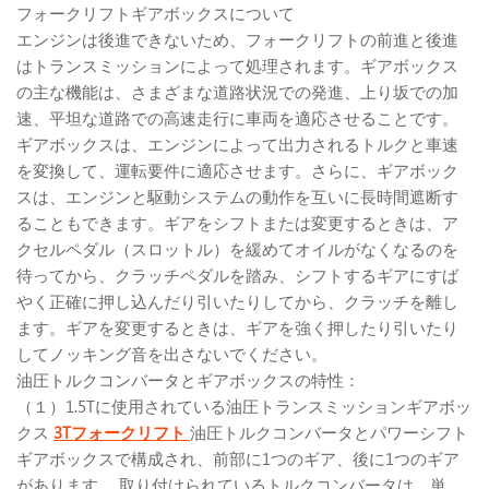
フォークリフトギアボックスについて
エンジンは後進できないため、フォークリフトの前進と後進
はトランスミッションによって処理されます。ギアボックス
の主な機能は、さまざまな道路状況での発進、上り坂での加
速、平坦な道路での高速走行に車両を適応させることです。
ギアボックスは、エンジンによって出力されるトルクと車速
を変換して、運転要件に適応させます。さらに、ギアボック
スは、エンジンと駆動システムの動作を互いに長時間遮断す
ることもできます。ギアをシフトまたは変更するときは、ア
クセルペダル（スロットル）を緩めてオイルがなくなるのを
待ってから、クラッチペダルを踏み、シフトするギアにすば
やく正確に押し込んだり引いたりしてから、クラッチを離し
ます。ギアを変更するときは、ギアを強く押したり引いたり
してノッキング音を出さないでください。
油圧トルクコンバータとギアボックスの特性：
（１）1.5Tに使用されている油圧トランスミッションギアボッ
クス
3Tフォークリフト
油圧トルクコンバータとパワーシフト
ギアボックスで構成され、前部に1つのギア、後に1つのギア
があります。 取り付けられているトルクコンバータは、単