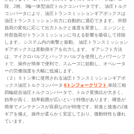
段、2相、3輪一体型油圧トルクコンバータです。 油圧トルク
コンバータにより、油圧トランスミッションギアボックスは
油圧トランスミッション出力に自動的に適応できます。 外部
負荷の変化に応じて出力トルクと速度を変更し、エンジンと
外部負荷がトランスミッションに与える影響を吸収して排除
します。 システム内の衝撃と振動。 油圧トランスミッション
ギアボックスは差動側ギアを出力します。 ギアシフト方法
は、マイクロバルブとバッファバルブを使用したパワーシフ
トで、操作が簡単で便利で、スムーズに始動し、オペレータ
ーの労働強度を大幅に低減します。
（２）５トン車に使用される油圧トランスミッションギアボ
ックス油圧トルクコンバータ
6トンフォークリフト
単段三相
四輪総合油圧トルクコンバータで、トルク変換比が大きく、
効率が高く、効率範囲が広いという特徴があります。構造が
簡単でメンテナンスが容易なのが特徴です。前進と後進の2速
ギアを備え、操作が柔らかく安定しており、微動特性も優れ
ています。