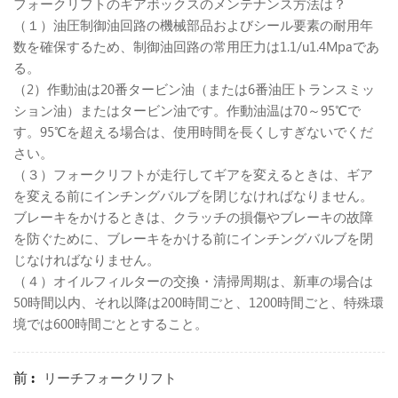
フォークリフトのギアボックスのメンテナンス方法は？
（１）油圧制御油回路の機械部品およびシール要素の耐用年
数を確保するため、制御油回路の常用圧力は1.1/u1.4Mpaであ
る。
（2）作動油は20番タービン油（または6番油圧トランスミッ
ション油）またはタービン油です。作動油温は70～95℃で
す。95℃を超える場合は、使用時間を長くしすぎないでくだ
さい。
（３）フォークリフトが走行してギアを変えるときは、ギア
を変える前にインチングバルブを閉じなければなりません。
ブレーキをかけるときは、クラッチの損傷やブレーキの故障
を防ぐために、ブレーキをかける前にインチングバルブを閉
じなければなりません。
（４）オイルフィルターの交換・清掃周期は、新車の場合は
50時間以内、それ以降は200時間ごと、1200時間ごと、特殊環
境では600時間ごととすること。
前 :
リーチフォークリフト