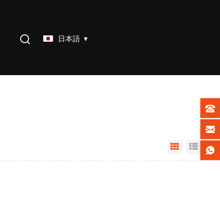
日本語
Grid View
List V