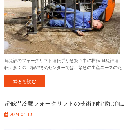
考慮するためです。...
無免許のフォークリフト運転手が急旋回中に横転 無免許運
転：多くの工場や物流センターでは、緊急の生産ニーズのた
め、適切な訓練や資格を持たない労働者がフォークリフトの
続きを読む
運転に雇われることがあります。これらの無免許運転者は、
フォークリフト操作の基本的な理解とスキルが不足してお
り、その結果、不適切な運転行動が発生します。 速すぎる、
急旋回すぎる: ストレスの多い作業環境では、ドライバーは時
超低温冷蔵フォークリフトの技術的特徴は何ですか?
間のプレッシャーにさらされ、効率を上げるためにフォーク
2024-04-10
リフトの速度を上げる傾向があります。フォークリフトが速
すぎる速度で走行し、旋回時に突然方向を変えると、車両の
バランスが崩れたり、転倒したりする可能性があります。 キ