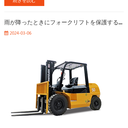
続きを読む
ャの建設は、高い成長率を維持しており、フォークリフト業
界の成長を加速させました。今日、ライアンは、フォークリ
フト業界の将来の発展における4つの主要なトレンドを紹介し
ます。 1ãシリアル化と大規模 シリアル化は、の開発における
雨が降ったときにフォークリフトを保護するにはどうすればよいですか?
重要な傾向です , 電気フォークリフト , 。一部の有名な大規模
2024-03-06
な外国企業は、製品のシリアル化を徐々に実現し、マイクロ
から大規模に異なる仕様のフォークリフトを形成していま
す。同時に、Forklift製品のアップグレードのサイクルも大幅
に短縮されています。さらに、電気フォークリフトには、内
燃式フォークリフトよりも多くの利点があります。 高い技術
コンテンツ 簡単なメンテナンス 清潔さ .、 そして 環境保護
。.専...