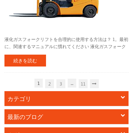
液化ガスフォークリフトを合理的に使用する方法は？ 1。最初
に、関連するマニュアルに慣れてください 液化ガスフォーク
リフト 液化ガス変換システムを包括的に理解しています。 フ
続きを読む
ォークリフトの使用中は、フォークリフトを暑さや火災の源
に近くに駐車しないでください。 、火星、電気溶接、機械、
高温を生成できる電気機器。許可なしに液化ガス変換装置を
調整または変更しないでください。定期的なメンテナンスと
1
...
2
3
11
検査をスケジュール通りに実行します。注意を払い、漏れや
異常をすぐに処理します。 2.妥当な起動を達成する：デュア
カテゴリ
ル燃料が液化ガスを使用している場合、作業前にシリンダー
の手動バルブが完全に開いているかどうかを確認する必要が
最新のブログ
あります。 フォークリフトが長い間アイドル状態にある場
合、その手動バルブは閉じている必要があります。開始時に
アクセルを踏む必要はありません。デュアル燃料システム