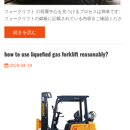
フォークリフト の荷重中心を見つけるプロセスは簡単です。
フォークリフトの銘板に記載されている内容をご確認くださ
い。 1. 荷重中心からの距離 2. マストの垂直方向 3. 右への傾き
続きを読む
4. 高さ パレットなどの荷物を均等に積み重ねる場合、荷物の
中心が荷物の中央になります。したがって、荷重が 1000mm
の場合、荷重中心は 500mm になります。銘板の情報に基づい
て、荷物の最大高さと長さにも留意する必要があります。さ
how to use liquefied gas forklift reasonably?
らに、指定された荷重中心距離を超える荷重は、荷重が制限
2024-04-19
重量を大幅に下回っている場合にのみ持ち上げることができ
ます。 さらに、フォークリフトを運転する際には、車体の安
定性を高め、事故を防ぐために、次の 4 つの点に注意する必
要があります。 1. 安定三角形 フォークリフトの重心を安定三
角形の内側に保つことは、最も難しいことの 1 つです。オペ
レーターがトレーニング中に学ぶべきこ...