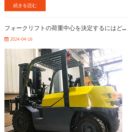
続きを読む
りも効率的で環境に優しい鉛蓄電池またはリチウム電池を使
用しています。 管理のために、これらの貴重な資産が安全に
運営されていることを確認し、バッテリーが完全に充電さ
れ、すべての機器が適切に維持されていることが日々の運用
フォークリフトの荷重中心を決定するにはどうすればよいですか?
において最優先事項です。 â 電気フォークリフト 艦隊管理は
2024-04-16
単純なタスクではなく、運用効率を最適化するために、詳細
な理解と複数のソリューションの採用が必要です。 自動化と
産業用モノのインターネット（IIOT）ソリューションが進むに
つれて、エコシステムの管理はますます複雑になります。こ
の状況に応じて、企業は賢明に選択し、どのフリート管理ソ
リューションがビジネスニーズにより適しているかを決定す
る必要があります。 Fork...