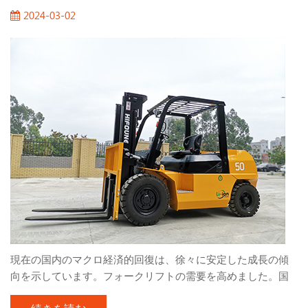
した。コンテナ操作に変換される特別なモデルとして、次の
2024-03-02
特性があります。 1。形状の高さ コンテナ積載操作用のフォ
ークリフトトラックの寸法は、ボックス内の小さなスペース
操作のニーズを満たすはずです。 ISO International Standards
とChina GB1834の「一般的なコンテナ最小内部サイズ」の規
定によると、さまざまなボックスタイプの内部最小高さは、
コンテナから241mmの外...
現在の国内のマクロ経済的回復は、徐々に安定した成長の傾
向を示しています。フォークリフトの需要を高めました。国
によって実施された積極的な財政政策とインフラストラクチ