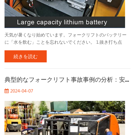
天気が暑くなり始めています。フォークリフトのバッテリー
に「水を飲む」ことを忘れないでください。 1.抜き打ち点
検、フォークリフトのバッテリーに水を入れてからどれくら
続きを読む
い経ちますか？ フォークリフトのバッテリー残量を簡単に確
認してください。 フォークリフトのバッテリーに水を補充す
る頻度は、主にバッテリーの使用頻度、保管環境、周囲温度
などの要因によって異なります。通常の使用条件では、フォ
典型的なフォークリフト事故事例の分析：安全上の危険を完全に排除
ークリフトの液面は毎日の作業時間中にそれに応じて低下し
2024-04-07
ます。 一般に、バッテリーの正常な動作を確保するために、1
～ 2 週間ごとに水を追加することをお勧めします。高温環境
や運転時間が長い場合には、補水頻度を増やす必要がある場
合があります。 2. フォークリフトのバッテリーに水を加える
必要があるのはなぜですか? フォークリフトのバッテリーに水
を加えるのは、主にバッテリーのメンテナンスと性能維持を