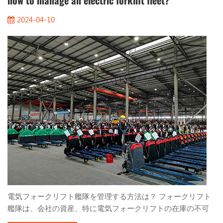
how to manage an electric forklift fleet?
を防ぐために、ケーブルは特殊なゴム皮で覆う必要がありま
2024-04-10
す。電気加熱器具などの主要コンポーネントの乾燥環境を維
持するには、内部発熱体を使用する必要があります。防水コ
ネクタと電気コネクタ端子は、ゴムカバーと専門的な防水回
路配線と組み合わせて、凍結や結露による電気障害に効果的
に対処します。 2.結露防止対策フォークリフト の制御機器は
密閉ボックス内に安全に設置されており、水滴による結露を
効果的に回避し、制御機器の浸...
電気フォークリフト艦隊を管理する方法は？ フォークリフト
艦隊は、会社の資産、特に電気フォークリフトの在庫の不可
欠な部分です。彼らは、従来の燃料駆動のフォークリフトよ