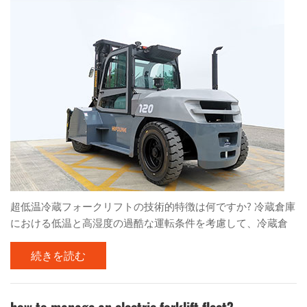
ーが抜けない、管理上の問題：工場や物流センターの管理に
怠りがあり、ドライバーがフォークリフトから降りる際にキ
ーを抜き忘れることがあります。この場合、権限のない者が
勝手にフォークリフトを操作する可能性が...
超低温冷蔵フォークリフトの技術的特徴は何ですか? 冷蔵倉庫
における低温と高湿度の過酷な運転条件を考慮して、冷蔵倉
庫フォークリフトは技術的特性を満たすことを目指し、フォ
続きを読む
ークリフトの正常な動作を確保するための対策を講じる必要
があります。具体的な対策は以下のとおりです。 1.電装品の
信頼性 電装品の主な対策は凍結防止と防錆です。スイッチは
可能な限り非接触スイッチを使用してください。硬化や劣化