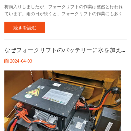
梅雨入りしましたが、フォークリフトの作業は整然と行われ
ています。雨の日が続くと、フォークリフトの作業にも多く
の問題が生じます。雨の日のフォークリフト作業で注意すべ
続きを読む
き点についてお話します。 1. 道路状況の観察 雨の日の作業で
は、特に泥の多い場所では路面の状況に注意してください。
大雨の後は泥が濡れて非常に滑りやすくなります。このよう
な場所で作業する場合は、周囲の環境に注意を払う必要があ
なぜフォークリフトのバッテリーに水を加える必要があるのですか?
ります。 2. 雨季のフォークリフト駐車場 可能であれば、ガレ
2024-04-03
ージに駐車するのが最善であり、過度に湿気の多い環境での
駐車は避け、屋内保管場所を選択するようにしてください。
防錆作業は非常に重要です。長期間駐車した場合は、月に一
度は始動・走行してバッテリーを充電してください。機械を
長期間保管した後は、ピストンロッドに付着したグリースを
拭き取り、各部にグリースを充填してください。機械を駐車
するときは、作業装置を乾燥し...