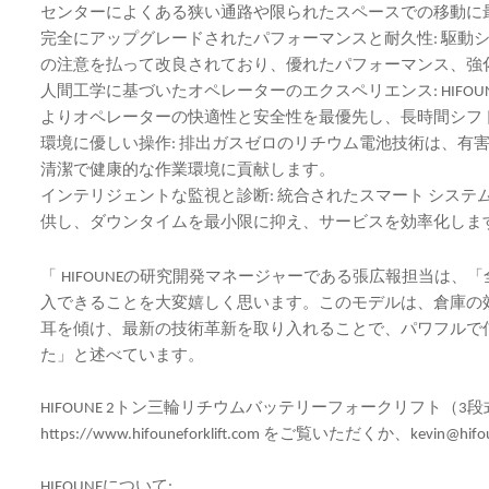
センターによくある狭い通路や限られたスペースでの移動に
完全にアップグレードされたパフォーマンスと耐久性: 駆動
の注意を払って改良されており、優れたパフォーマンス、強
人間工学に基づいたオペレーターのエクスペリエンス: HIFO
よりオペレーターの快適性と安全性を最優先し、長時間シフ
環境に優しい操作: 排出ガスゼロのリチウム電池技術は、有
清潔で健康的な作業環境に貢献します。
インテリジェントな監視と診断: 統合されたスマート シス
供し、ダウンタイムを最小限に抑え、サービスを効率化しま
「
HIFOUNEの研究開発マネージャーである張広報担当は
入できることを大変嬉しく思います。このモデルは、倉庫の
耳を傾け、最新の技術革新を取り入れることで、パワフルで
た」と述べています。
HIFOUNE 2トン三輪リチウムバッテリーフォークリフト
https://www.hifouneforklift.com をご覧いただくか、
kevin@hifo
HIFOUNEについて: