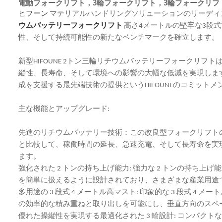
電動フォークリフト，3輪フォークリフト，3輪フォークリ
ヒフーン
マテリアルハンドリングソリューションのリーディ
ウムバッテリーフォークリフト
高さ4メートルの堅牢な3段
性、そして持続可能性の新たなベンチマークを確立します。
新型HIFOUNE 2トン三輪リチウムバッテリーフォークリ
縦性、長寿命、そして環境への影響の大幅な低減を実現しま
成を支援する最先端技術の提供というHIFOUNEのコミット
主な機能とアップグレード:
先進のリチウムバッテリー技術：この改良型フォークリフト
と比較して、稼働時間の延長、急速充電、そして長寿命を実
ます。
強化された 2 トンの持ち上げ能力: 強力な 2 トンの持
を簡単に扱えるように設計されており、さまざまな産業用途
多用途の 3 段式 4 メートル高マスト: 印象的な 3 段式 
の効率的な積み重ねと取り出しを可能にし、垂直方向のスペ
優れた操縦性を実現する最適化された 3 輪設計: コンパク