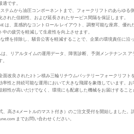
最適です。
システムから油圧コンポーネントまで、フォークリフトのあらゆる
化された信頼性、および延長されたサービス間隔を保証します。
UNE は、直感的なコントロール レイアウト、調整可能な座席、優れ
ト中の疲労を軽減して生産性を向上させます。
害な煙を排除し、騒音公害を軽減することで、企業の環境責任に沿
テムは、リアルタイムの運用データ、障害診断、予測メンテナンス ア
す。
、「全面改良された2トン積み三輪リチウムバッテリーフォークリフト
効率性と持続可能な運用において大きな飛躍を象徴しています。お
信頼性が高いだけでなく、環境にも配慮した機械をお届けすること
（3段式、高さ4メートルのマスト付き）のご注文受付を開始しました。
une.com
までお問い合わせください。