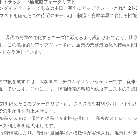
フトトラック，
3輪電動フォークリフト
ングイノベーターであるは本日、完全にアップグレードされた
2ト
式マストを備えたこの待望のモデルは、物流・倉庫業界における性
フトは、現代の倉庫の進化するニーズに応えるよう設計されており、比
す。この包括的なアップグレードは、企業の業務最適化と持続可能
メントを反映しています。
の中核を成すのは、大容量のリチウムイオンバッテリーです。従来
現しています。これにより、稼働時間の増加と総所有コストの削減
ち上げ能力を備えたこのフォークリフトは、さまざまな材料やパレット化
での生産性を向上させます。
4 メートル高マストは、優れた揚高と安定性を提供し、高密度ストレージ 
ース利用率を最大化します。
トな 3 輪構成により、優れた旋回半径と機敏性が実現され、混雑した