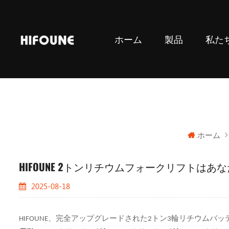
ホーム
製品
私た
LPG＆GAS カウンターバランスフォークリフト
ホーム
HIFOUNE 2トンリチウムフォークリフトはあ
2025-08-18
HIFOUNE、完全アップグレードされた2トン3輪リチウム