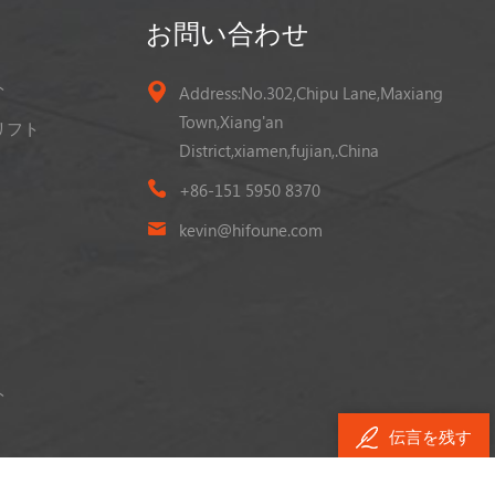
お問い合わせ
ト
Address:No.302,Chipu Lane,Maxiang
Town,Xiang'an
リフト
District,xiamen,fujian,.China
+86-151 5950 8370
kevin@hifoune.com
ト
伝言を残す