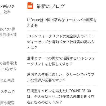
最新のブログ
ン3輪リチ
能、効率
HiFouneは中国で著名なヨーロッパの顧客を
迎える
類のない操
性目標の達
10トンフォークリフトの完全購入ガイド：
ディーゼル式か電動式か？仕様書の読み方
とは？
倉庫とヤードの両方で活躍する1.5トンフォ
ークリフトをお探しですか？
の鉛蓄電池
につながり
屋内での使用に適した、クリーンでパワフ
ルな電源が必要ですか？
された商品
密閉型キャビンを備えたHIFOUNE FBL30
システムで
は、全天候型吊り上げ作業の未来を担う存
在となるのだろうか？
倉庫や配送