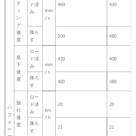
テ
ド済
460
430
ィ
mm
み
ン
/ s
グ
速
降ろ
500
480
度
す
ロー
低
ド済
420
400
下
mm
み
速
/ s
降ろ
度
400
380
す
ロー
旅
ド済
20
20
パ
行
km
み
フ
速
/ h
ォ
降ろ
度
21
21
ー
す