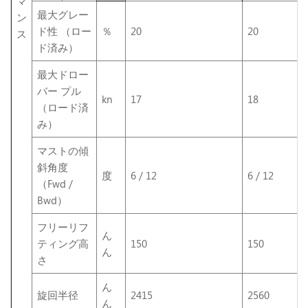
マ
最大グレー
ン
ド性 （ロー
％
20
20
ス
ド済み）
最大ドロー
バー プル
kn
17
18
（ロード済
み）
マストの傾
斜角度
度
6 / 12
6 / 12
（Fwd /
Bwd）
フリーリフ
ん
ティング高
150
150
ん
さ
ん
旋回半径
2415
2560
ん