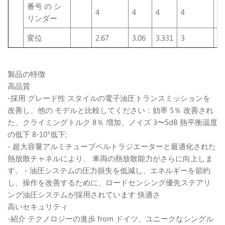
番号 の シ
4
4
4
4
4
リンダー
変位
2.67
3.06
3.331
3
3.
製品の特徴
高品質
-採用 グレード性 スタイルの電子油圧トランスミッションを
改善し、他の モデルと比較してください：効率 5％ 改善され
た、クライミングトルク 8％ 増加、ノイズ 3〜5dB 熱平衡温度
の低下 8-10°低下;
- 超大容量アルミチューブベルトラジエーターと最適化された
熱放散チャネルにより、 車両の熱放散能力がさらに向上しま
す。 - 油圧システムの圧力損失を低減し、エネルギーを節約
し、操作を改善するために、ロードセンシング優先ステアリ
ング油圧システムが採用されています 快適さ
高いセキュリティ
-紹介 テクノロジーの進歩 from ドイツ、ユニークなシングル