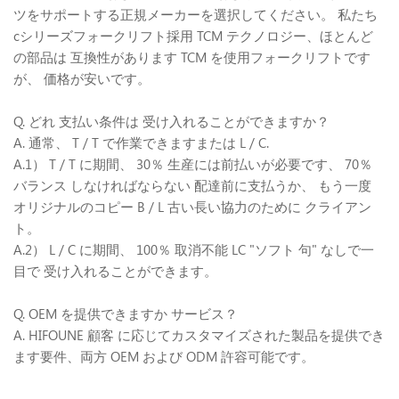
ツをサポートする正規メーカーを選択してください。 私たち
cシリーズフォークリフト採用 TCM テクノロジー、ほとんど
の部品は 互換性があります TCM を使用フォークリフトです
が、 価格が安いです。
Q. どれ 支払い条件は 受け入れることができますか？
A. 通常、 T / T で作業できますまたは L / C.
A.1） T / T に期間、 30％ 生産には前払いが必要です、 70％
バランス しなければならない 配達前に支払うか、 もう一度
オリジナルのコピー B / L 古い長い協力のために クライアン
ト。
A.2） L / C に期間、 100％ 取消不能 LC "ソフト 句" なしで一
目で 受け入れることができます。
Q. OEM を提供できますか サービス？
A. HIFOUNE 顧客 に応じてカスタマイズされた製品を提供でき
ます要件、両方 OEM および ODM 許容可能です。