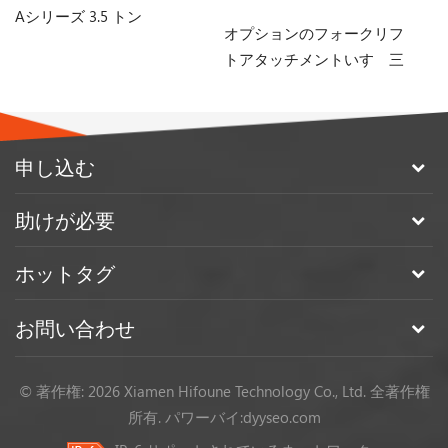
Aシリーズ 3.5 トン
オプションのフォークリフ
中
トアタッチメントいすゞ三
ン
菱エンジン3トン4トンディ
リ
ーゼルフォークリフト販売
用
申し込む
助けが必要
ホットタグ
お問い合わせ
© 著作権: 2026 Xiamen Hifoune Technology Co., Ltd. 全著作権
所有.
パワーバイ:
dyyseo.com