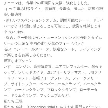
チェーンは、 作業中の正面図を大幅に強化しました。
-すべて 車のLEDライト、高輝度、長寿命、省エネ、環境 保護
高い快適性
- 新しいサスペンションシステム、調整可能なシート、ドライ
バーがより快適に感じることを可能にし、疲労を軽減します
中 長い 操作;
- 複合カラー楽器は強い ヒューマンマシン 相互作用とタイム
リーかつ正確な 車両の走行状態のフィードバック
-広々 コントロールスペース、快適なシート、 ライディング
の楽しさをお楽しみください。
豊富なオプション
いすゞ エンジン、高排気装置、エアプレフィルター、耐火キ
ャップ、ソリッドタイヤ、2段フリーリフトマスト、3段フリ
ーリフトマスト、拡幅フォークフレーム、フォークスリー
ブ、サイドシフター、ペーパーロールクランプ、ベールクラ
ンプ、カートンクランプ、ブロッククランプ、ローテータ
ー、ドラムクランプ、プッシュプルなど。
私たち 工場
私たち 会社。 Xianganindustrial にあります 厦門 のゾーント