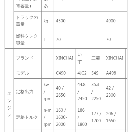
電容量）
あ
トラックの
kg
4500
4900
重量
燃料タンク
l
70
70
容量
い
い
ブランド
XINCHAI
三菱
XINCHAI
すゞ
す
モデル
C490
4JG2
S4S
A498
4
kw
44.8
35.3
44
40 /
42 /
定格出力
/
/
/
/
エ
2650
2300
rpm
2450
2250
2
ン
ジ
n-m
160 /
186
1
177 /
206 /
ン
定格トルク
/
1600-
/
/
1700
1650
rpm
2000
1800
1