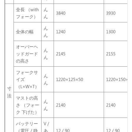
全長 （with
ん
3840
3930
フォーク）
ん
ん
全体の幅
1240
1300
ん
オーバーヘ
ん
ッドガード
2145
2155
ん
の高さ
フォークサ
ん
イズ
1220×125×50
1220×150×5
ん
（L×W×T）
寸
法
マストの高
ん
さ （フォー
2140
2140
ん
ク 下げた）
バッテリー
V /
（電圧 / 静
あ
12 / 90
12 / 90