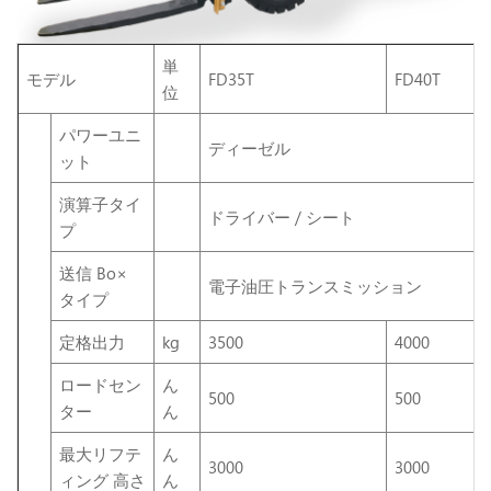
単
モデル
FD35T
FD40T
位
パワーユニ
ディーゼル
ット
演算子タイ
ドライバー / シート
プ
送信 Bo×
電子油圧トランスミッション
タイプ
定格出力
kg
3500
4000
ロードセン
ん
500
500
ター
ん
最大リフテ
ん
3000
3000
ィング 高さ
ん