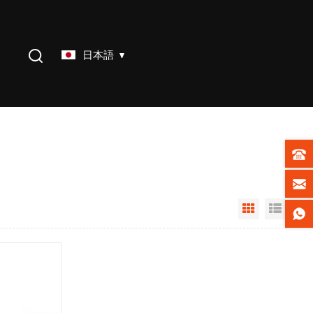
日本語
Grid View
List V