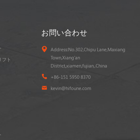
お問い合わせ
ト
Address:No.302,Chipu Lane,Maxiang
Town,Xiang'an
リフト
District,xiamen,fujian,.China
+86-151 5950 8370
kevin@hifoune.com
ト