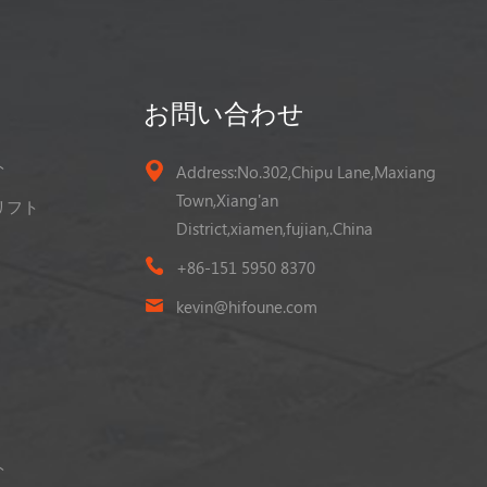
お問い合わせ
ト
Address:No.302,Chipu Lane,Maxiang
Town,Xiang'an
リフト
District,xiamen,fujian,.China
+86-151 5950 8370
kevin@hifoune.com
ト