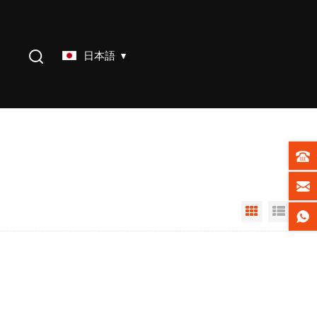
日本語
Grid View
List V